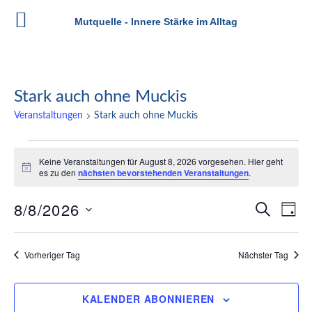
Mutquelle - Innere Stärke im Alltag
Zum
Inhalt
springen
Stark auch ohne Muckis
Veranstaltungen
Stark auch ohne Muckis
Veranstaltungen
Keine Veranstaltungen für August 8, 2026 vorgesehen. Hier geht
für
Hinweis
es zu den
nächsten bevorstehenden Veranstaltungen
.
August
8/8/2026
Veran
Ve
SUCHE
TAG
8,
An
Datum
Such
wählen.
2026
Na
Vorheriger Tag
Nächster Tag
und
Ansic
KALENDER ABONNIEREN
Navig