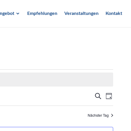
ngebot
Empfehlungen
Veranstaltungen
Kontakt
Verans
Veran
SUCHE
TAG
Ansic
Suche
Nächster Tag
Navig
und