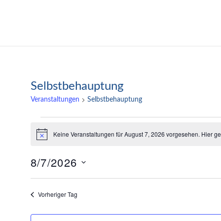
Zum
Inhalt
Katrin Fellinger
springen
Selbstbehauptung
Veranstaltungen
Selbstbehauptung
Veranstaltungen
Keine Veranstaltungen für August 7, 2026 vorgesehen. Hier g
Hinweis
für
8/7/2026
August
Datum
7,
wählen.
Vorheriger Tag
2026