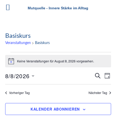
Mutquelle - Innere Stärke im Alltag
Zum
Inhalt
springen
Basiskurs
Veranstaltungen
Basiskurs
Veranstaltungen
Keine Veranstaltungen für August 8, 2026 vorgesehen.
Hinweis
für
August
8/8/2026
Veran
Ve
SUCHE
TAG
An
8,
Datum
Such
wählen.
Na
2026
Vorheriger Tag
Nächster Tag
und
Ansic
KALENDER ABONNIEREN
Navig