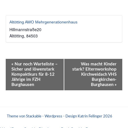
Altötting AWO Mehrgenerationenhaus
Hillmannstraße20
Altötting
,
84503
Veranstaltung-
«
Nur noch Warteliste –
Was macht Kinder
Sicher und löwenstark
stark? Elternworkshop
Navigation
Kompaktkurs für 8-12
Kirchweidach VHS
Jährige im FZH
Burgkirchen-
Burghausen
Burghausen
»
Theme von Stackable - Wordpress - Design Katrin Fellinger 2026