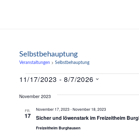
Zum
Inhalt
Katrin Fellinger
springen
Selbstbehauptung
Veranstaltungen
Selbstbehauptung
Veranstaltungen
11/17/2023
 - 
8/7/2026
Datum
November 2023
wählen.
November 17, 2023
-
November 18, 2023
FR.
17
Sicher und löwenstark im Freizeitheim Burg
Freizeitheim Burghausen