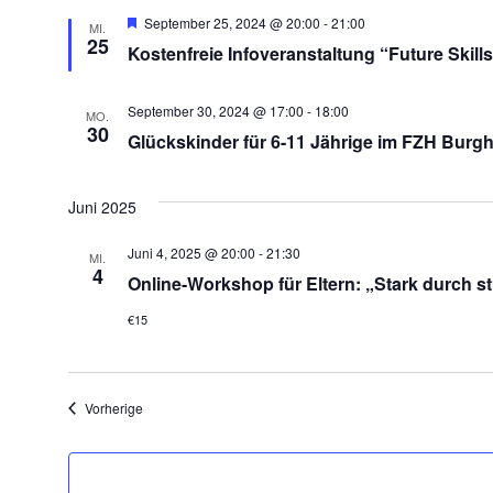
Hervorgehoben
September 25, 2024 @ 20:00
-
21:00
MI.
25
Kostenfreie Infoveranstaltung “Future Skill
September 30, 2024 @ 17:00
-
18:00
MO.
30
Glückskinder für 6-11 Jährige im FZH Burg
Juni 2025
Juni 4, 2025 @ 20:00
-
21:30
MI.
4
Online-Workshop für Eltern: „Stark durch st
€15
Veranstaltungen
Vorherige